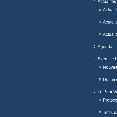
Actualités
Actual
Actuali
Actuali
Agenda
Exercice L
Nouvea
Docume
Lu Pour V
Protoco
Terr-Es