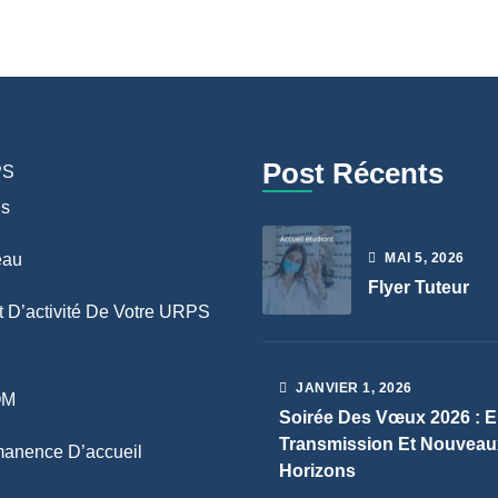
Post Récents
PS
ns
eau
MAI
5
, 2026
Flyer Tuteur
 D’activité De Votre URPS
JANVIER
1
, 2026
OM
Soirée Des Vœux 2026 : E
Transmission Et Nouveau
anence D’accueil
Horizons