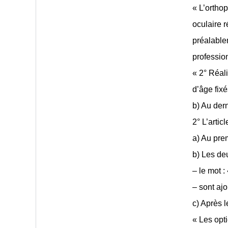
« L’orthop
oculaire r
préalable
professio
« 2° Réali
d’âge fixé
b) Au dern
2° L’artic
a) Au prem
b) Les deu
– le mot :
– sont ajo
c) Après l
« Les opti