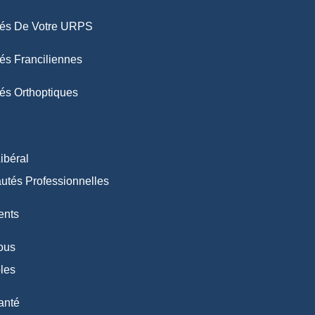
ités De Votre URPS
tés Franciliennes
tés Orthoptiques
ibéral
utés Professionnelles
nts
ous
les
anté