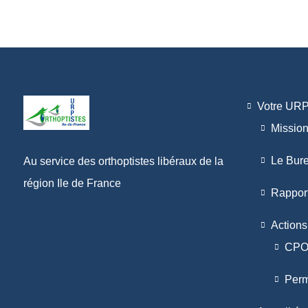
Votre UR
Missio
Le Bur
Au service des orthoptistes libéraux de la
région Ile de France
Rapport
Actions
CP
Perm