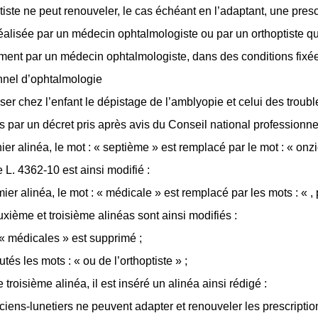
tiste ne peut renouveler, le cas échéant en l’adaptant, une presc
éalisée par un médecin ophtalmologiste ou par un orthoptiste qu’à
ment par un médecin ophtalmologiste, dans des conditions fixées
nnel d’ophtalmologie
ser chez l’enfant le dépistage de l’amblyopie et celui des trouble
s par un décret pris après avis du Conseil national professionne
ier alinéa, le mot : « septième » est remplacé par le mot : « onz
le L. 4362-10 est ainsi modifié :
ier alinéa, le mot : « médicale » est remplacé par les mots : « ,
xième et troisième alinéas sont ainsi modifiés :
 « médicales » est supprimé ;
utés les mots : « ou de l’orthoptiste » ;
e troisième alinéa, il est inséré un alinéa ainsi rédigé :
ciens-lunetiers ne peuvent adapter et renouveler les prescriptions